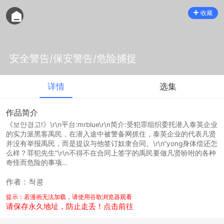
收藏
安全警告/保安警告/危险捕捉
详情
选集
作品简介
《보안경고!》\r\n平台:mrblue\r\n简介:受犯罪组织委托潜入泰英企业
的实力派黑客禹民，在潜入途中被警备网抓住，泰英企业的代表凡贤
并没有举报禹民，而是提议与他签订奴隶合同。\r\n“yong身体偿还怎
么样？罪犯先生”\r\n不得不在合同上签字的禹民要做凡贤吩咐的各种
奇怪而危险的事项…
作者：척콩
提示：若漫画无法加载，请使用谷歌浏览器观看
请保存永久地址，防止走丢！点击前往