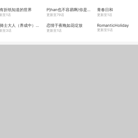
有折纸知道的世界
约han也不容易啊/你是我的copycat
青春日和
新至1话
更新至79话
更新至1话
和骑士大人（养成中）同居！
恋情于夜晚如花绽放
RomanticHoliday
更新至5话
新至3话
更新至1话