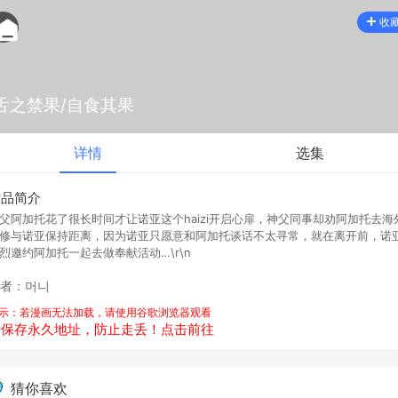
收
舌之禁果/自食其果
详情
选集
作品简介
父阿加托花了很长时间才让诺亚这个haizi开启心扉，神父同事却劝阿加托去海
修与诺亚保持距离，因为诺亚只愿意和阿加托谈话不太寻常，就在离开前，诺
烈邀约阿加托一起去做奉献活动…\r\n
者：머니
示：若漫画无法加载，请使用谷歌浏览器观看
请保存永久地址，防止走丢！点击前往
猜你喜欢