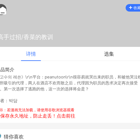
收
高手过招/香菜的教训
详情
选集
作品简介
고수의 레쓴》\r\n平台：peanutoon\r\n很容易就哭出来的职员，和被他哭泣
所吸引的代理，两人在酒店不欢而散之后，代理因为职员的恳求决定再次接受
。第一次选择了逃跑的他，这一次的选择将会是？
者：박담
示：若漫画无法加载，请使用谷歌浏览器观看
请保存永久地址，防止走丢！点击前往
猜你喜欢