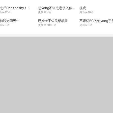
之丘Don’tbeshy！！
想yong不堪之恋侵入你心
捉虎
新至12话
更新至5话
更新至18话
何脱光同级生
已婚者宇佐美想暴露
不亲切BG的使yong手
新至3话
更新至2000话
更新至6话