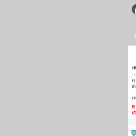
《
样
他
作
提