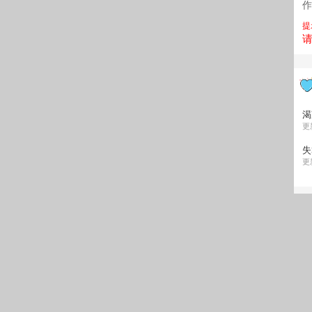
作
提
渴
更
失
更