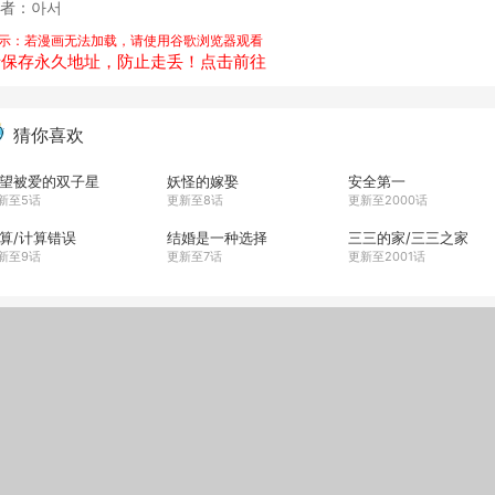
者：아서
示：若漫画无法加载，请使用谷歌浏览器观看
请保存永久地址，防止走丢！点击前往
猜你喜欢
望被爱的双子星
妖怪的嫁娶
安全第一
新至5话
更新至8话
更新至2000话
算/计算错误
结婚是一种选择
三三的家/三三之家
新至9话
更新至7话
更新至2001话