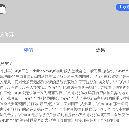
收
假面舞
详情
选集
作品简介
가면무》\r\n平台：ridibooks\r\n“有时候人生就会在一瞬间得出结论。”\r\n\r\
后玛丽·特里西亚自sha的消息震惊了赫苏斯王国的国民。\r\n大家都称赞他是
的宠儿，而对他的死最感到惊讶的是他的双胞胎哥哥拉斐尔·埃文斯。\r\n\r\n“
你，没有你，没有人能救我。”\r\n\r\n他妹妹光着脚来找他，哭喊着，他的声
住了他。\r\n拉斐尔第一次为玛丽送葬。\r\n拉斐尔在玛丽的尸体被丢弃的地
了一张便条……\r\n\r\n“抬起你的脸。”\r\n\r\n为了寻找sha害玛丽的凶手，拉
装扮成安妮玛丽·拉肖尔(新王妃)入宫，面对国王“艾弗里”。\r\n\r\n在那一瞬间
也没有预料到的命运开始运作。\r\n与小时候被抛弃的自己不同，坚信会幸福
妹的最后。\r\n\r\n他所缺少的“地狱”到底是什么?\r\n拉斐尔和艾弗里会改变什
?\r\n\r\n格温多林世界奇幻大史诗《假面舞》网漫现在拉开了华丽的帷幕!