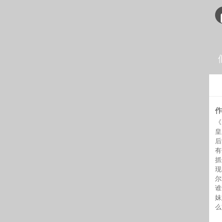
《
皇
后
有
抓
现
尔
谁
妹
么