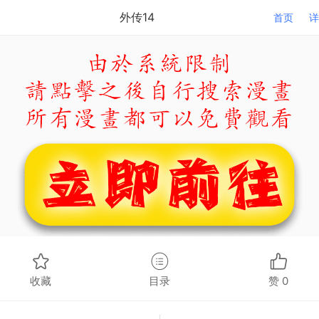
外传14
首页
详
收藏
目录
赞
0