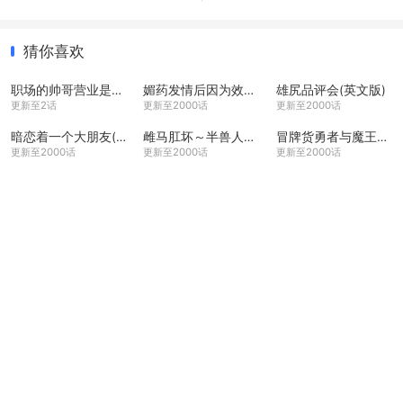
猜你喜欢
职场的帅哥营业是理想的饲主大人
媚药发情后因为效果太厉害而变成3P这件事
雄尻品评会(英文版)
更新至2话
更新至2000话
更新至2000话
暗恋着一个大朋友(英文版)
雌马肛坏～半兽人骑师的肉棒前端♂凌辱赛马比赛
冒牌货勇者与魔王与我
更新至2000话
更新至2000话
更新至2000话